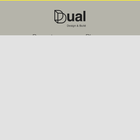
Proyectos
Blog
Servicios
Nosotros
Sostenibilidad
Contacto
+506 2288-5640
info@dualcr.com
© Dual 2022